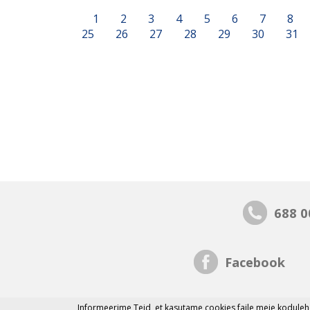
1
2
3
4
5
6
7
8
25
26
27
28
29
30
31
688 0
Facebook
Informeerime Teid, et
kasutame cookies faile
meie kodulehe