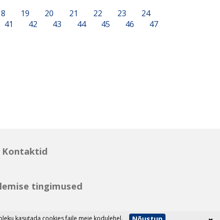
18
19
20
21
22
23
24
41
42
43
44
45
46
47
Kontaktid
lemise tingimused
Nõustun
eku kasutada cookies faile meie kodulehel.