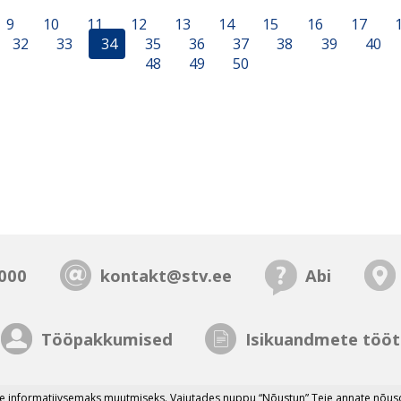
9
10
11
12
13
14
15
16
17
32
33
34
35
36
37
38
39
40
48
49
50
000
kontakt@stv.ee
Abi
Tööpakkumised
Isikuandmete tööt
 informatiivsemaks muutmiseks. Vajutades nuppu “Nõustun” Teie annate nõusol