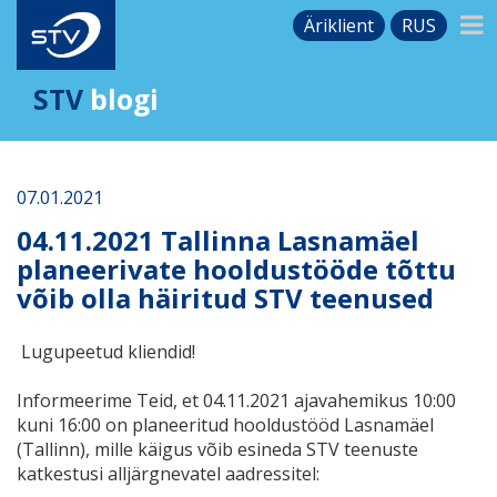
Äriklient
RUS
STV
blogi
07.01.2021
04.11.2021 Tallinna Lasnamäel
planeerivate hooldustööde tõttu
võib olla häiritud STV teenused
Lugupeetud kliendid!
Informeerime Teid, et 04.11.2021 ajavahemikus 10:00
kuni 16:00 on planeeritud hooldustööd Lasnаmäel
(Tallinn), mille käigus võib esineda STV teenuste
katkestusi alljärgnevatel aadressitel: