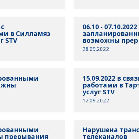
 с
06.10 - 07.10.2022
ми в Силламяэ
запланированн
г STV
возможны преры
28.09.2022
нированными
15.09.2022 в св
ожны
работами в Та
услуг STV
12.09.2022
нированными
Нарушена тран
ы прерывания
телеканалов