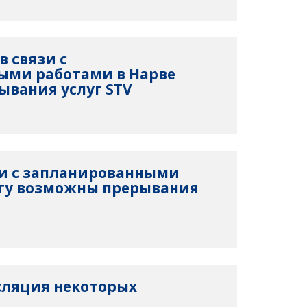
 в связи с
ыми работами в Нарве
вания услуг STV
язи с запланированными
рту возможны прерывания
сляция некоторых