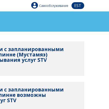
EST
Самообслуживание
язи с запланированными
линне (Мустамяэ)
вания услуг STV
язи с запланированными
ллинне возможны
уг STV