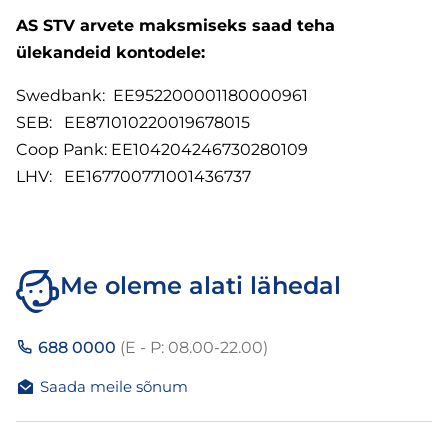
AS STV arvete maksmiseks saad teha
ülekandeid kontodele:
Swedbank: EE952200001180000961
SEB: EE871010220019678015
Coop Pank: EE104204246730280109
LHV: EE167700771001436737​
Me oleme alati lähedal
688 0000
(E - P: 08.00-22.00)
Saada meile sõnum