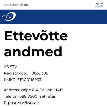
РУС
Eraklient
Äriklient
Ettevõtte
688 0000
Iseteenindus
andmed
Internet
TV
AS STV
Telefon
Registrikood: 10059388
Turvateenused
KMKR: EE100116933
Abi
Pood
Aadress: Valge 6-4, Tallinn, 11413
Kontaktid
Telefon: 688 0500 (sekretär)
Uudised
E-post: stv@stv.ee