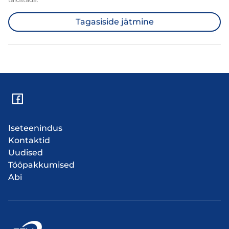
Tagasiside jätmine
Iseteenindus
Kontaktid
Uudised
Tööpakkumised
Abi