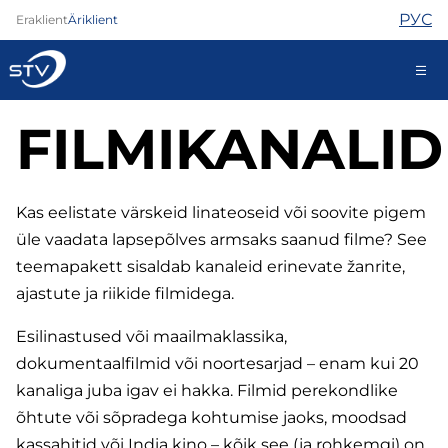
РУС
Eraklient
Äriklient
FILMIKANALID
kontakt@stv.ee
Iseteenindus
Kas eelistate värskeid linateoseid või soovite pigem
üle vaadata lapsepõlves armsaks saanud filme? See
Internet
teemapakett sisaldab kanaleid erinevate žanrite,
TV
ajastute ja riikide filmidega.
Telefon
Turvateenused
Esilinastused või maailmaklassika,
Abi
dokumentaalfilmid või noortesarjad – enam kui 20
Pood
kanaliga juba igav ei hakka. Filmid perekondlike
Kontaktid
õhtute või sõpradega kohtumise jaoks, moodsad
Uudised
kassahitid või India kino – kõik see (ja rohkemgi) on