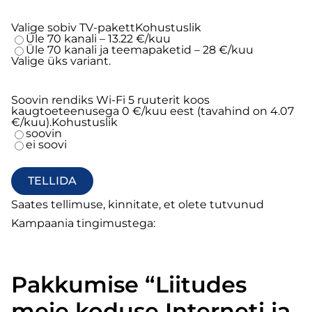
Valige sobiv TV-pakett
Kohustuslik
Üle 70 kanali – 13.22 €/kuu
Üle 70 kanali ja teemapaketid – 28 €/kuu
Valige üks variant.
Soovin rendiks Wi-Fi 5 ruuterit koos
kaugtoeteenusega 0 €/kuu eest (tavahind on 4.07
€/kuu).
Kohustuslik
soovin
ei soovi
Saates tellimuse, kinnitate, et olete tutvunud
Kampaania tingimustega:
Pakkumise “Liitudes
meie koduse Interneti ja