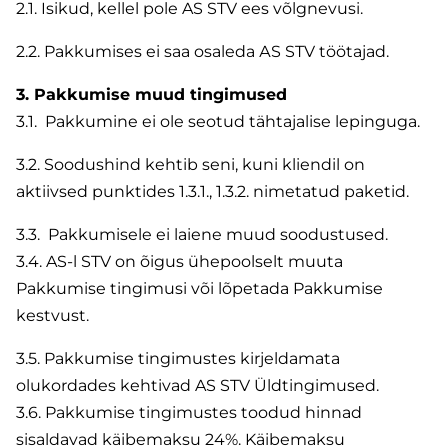
2.1. Isikud, kellel pole AS STV ees võlgnevusi.
2.2. Pakkumises ei saa osaleda АS STV töötajad.
3. Pakkumise muud tingimused
3.1. Pakkumine ei ole seotud tähtajalise lepinguga.
3.2. Soodushind kehtib seni, kuni kliendil on
aktiivsed punktides 1.3.1., 1.3.2. nimetatud paketid.
3.3. Pakkumisele ei laiene muud soodustused.
3.4. AS-l STV on õigus ühepoolselt muuta
Pakkumise tingimusi või lõpetada Pakkumise
kestvust.
3.5. Pakkumise tingimustes kirjeldamata
olukordades kehtivad AS STV Üldtingimused.
3.6. Pakkumise tingimustes toodud hinnad
sisaldavad käibemaksu 24%. Käibemaksu