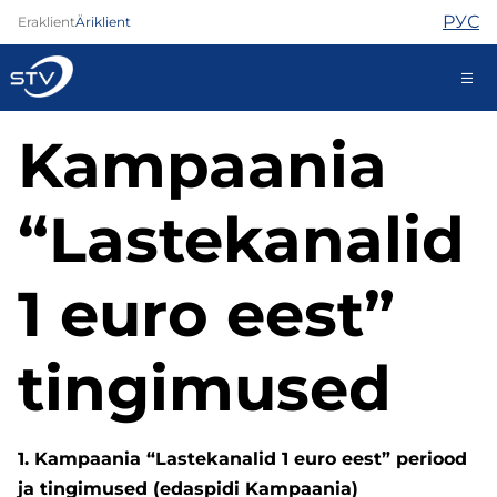
РУС
Eraklient
Äriklient
Kampaania
kontakt@stv.ee
Iseteenindus
“Lastekanalid
Internet
1 euro eest”
TV
Telefon
tingimused
Turvateenused
Abi
Pood
Kontaktid
1. Kampaania “Lastekanalid 1 euro eest” periood
Uudised
ja tingimused (edaspidi Kampaania)