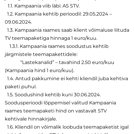
1.1. Kampaania viib läbi: AS STV.
1.2. Kampaania kehtib perioodil: 29.05.2024 –
09.06.2024.
1.3. Kampaania raames saab klient võimaluse liituda
TV teemapaketiga hinnaga 1 euro/kuu.
1.3.1. Kampaania raames soodustus kehtib
järgmistele teemapakettidele:
“Lastekanalid” – tavahind 2.50 euro/kuu
(Kampaania hind 1 euro/kuu).
1.4. Antud pakkumine ei kehti kliendil juba kehtiva
paketi puhul.
1.5. Soodushind kehtib kuni 30.06.2024.
Soodusperioodi lõppemisel valitud Kampaania
raames teemapaketi hind on vastavalt STV
kehtivale hinnakirjale.
1.6. Kliendil on võimalik loobuda teemapaketist igal