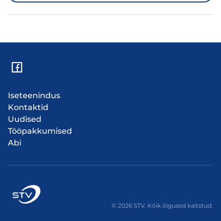
Iseteenindus
Kontaktid
Uudised
Tööpakkumised
Abi
© 2026 STV. Kõik õigused kaitstud.