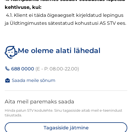
kehtivuse, kui:
4.1. Klient ei täida õigeaegselt kirjeldatud lepingus
ja Üldtingimustes sätestatud kohustusi AS STV ees.
Me oleme alati lähedal
688 0000
(E - P: 08.00-22.00)
Saada meile sõnum
Aita meil paremaks saada
Hinda palun STV kodulehte. Sinu tagasiside aitab meil e-teenindust
täiustada.
Tagasiside jätmine