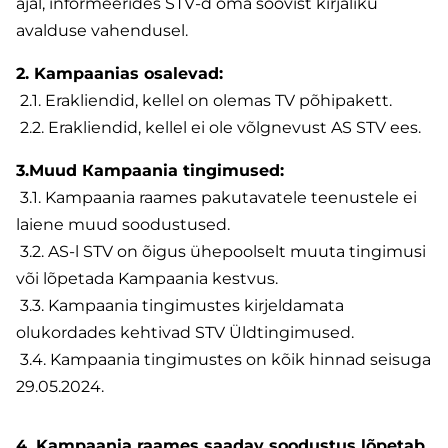
ajal, informeerides STV-d oma soovist kirjaliku
avalduse vahendusel.
2. Kampaanias osalevad:
2.1. Erakliendid, kellel on olemas TV põhipakett.
2.2. Erakliendid, kellel ei ole võlgnevust AS STV ees.
3.
Muud Кampaania tingimused:
3.1. Kampaania raames pakutavatele teenustele ei
laiene muud soodustused.
3.2. AS-l STV on õigus ühepoolselt muuta tingimusi
või lõpetada Kampaania kestvus.
3.3. Kampaania tingimustes kirjeldamata
olukordades kehtivad STV Üldtingimused.
3.4. Kampaania tingimustes on kõik hinnad seisuga
29.05.2024.
4. Kampaania raames saadav soodustus lõpetab