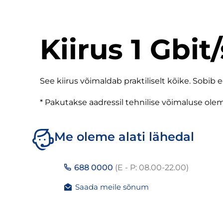
Kiirus 1 Gbit/
See kiirus võimaldab praktiliselt kõike. Sobib
* Pakutakse aadressil tehnilise võimaluse olem
Me oleme alati lähedal
688 0000
(E - P: 08.00-22.00)
Saada meile sõnum