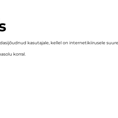
s
 edasijõudnud kasutajale, kellel on internetikiirusele su
asolu korral.