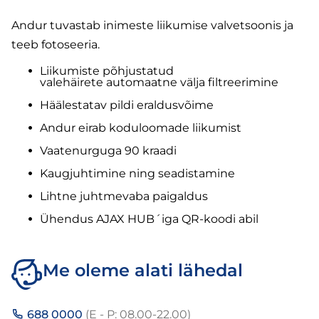
Andur tuvastab inimeste liikumise valvetsoonis ja
teeb fotoseeria.
Liikumiste põhjustatud
valehäirete automaatne välja filtreerimine
Häälestatav pildi eraldusvõime
Andur eirab koduloomade liikumist
Vaatenurguga 90 kraadi
Kaugjuhtimine ning seadistamine
Lihtne juhtmevaba paigaldus
Ühendus AJAX HUB´iga QR-koodi abil
Me oleme alati lähedal
688 0000
(E - P: 08.00-22.00)