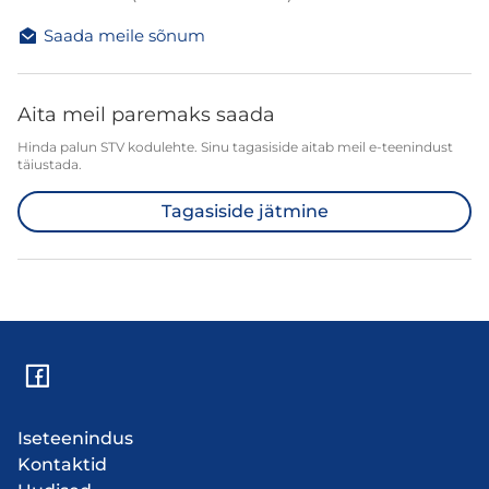
Saada meile sõnum
Aita meil paremaks saada
Hinda palun STV kodulehte. Sinu tagasiside aitab meil e-teenindust
täiustada.
Tagasiside jätmine
Iseteenindus
Kontaktid