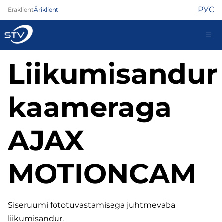
РУС
Eraklient
Äriklient
Liikumisandur
kontakt@stv.ee
Iseteenindus
kaameraga
Internet
AJAX
TV
Telefon
MOTIONCAM
Turvateenused
Abi
Pood
Kontaktid
Siseruumi fototuvastamisega juhtmevaba
Uudised
liikumisandur.