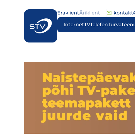
Eraklient
Äriklient
kontakt
Internet
TV
Telefon
Turvateen