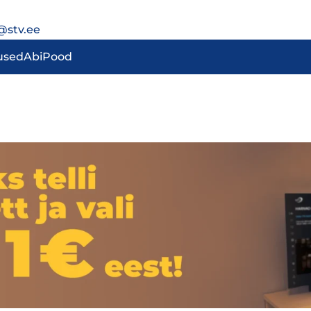
@stv.ee
used
Abi
Pood