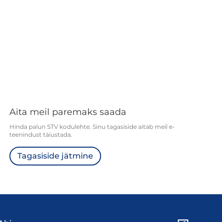
Aita meil paremaks saada
Hinda palun STV kodulehte. Sinu tagasiside aitab meil e-
teenindust täiustada.
Tagasiside jätmine