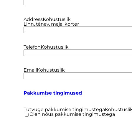
Address
Kohustuslik
Linn, tänav, maja, korter
Telefon
Kohustuslik
Email
Kohustuslik
Pakkumise tingimused
Tutvuge pakkumise tingimustega
Kohustusli
Olen nõus pakkumise tingimustega