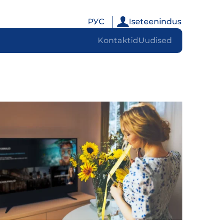
РУС
Iseteenindus
Kontaktid
Uudised