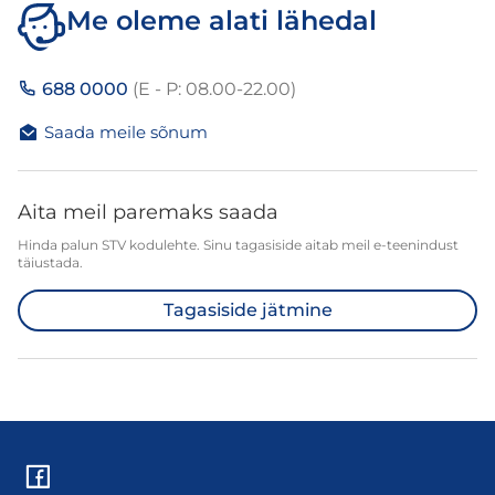
Me oleme alati lähedal
688 0000
(E - P: 08.00-22.00)
Saada meile sõnum
Aita meil paremaks saada
Hinda palun STV kodulehte. Sinu tagasiside aitab meil e-teenindust
täiustada.
Tagasiside jätmine