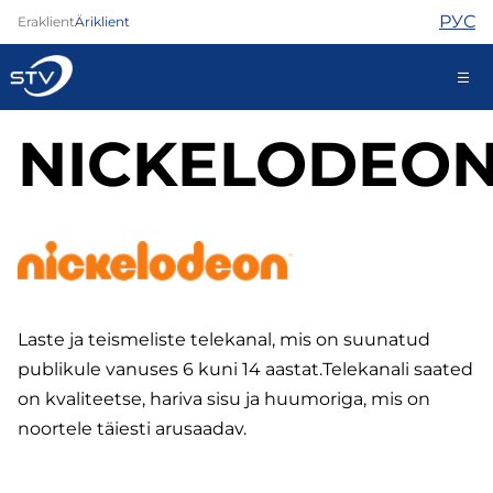
РУС
Eraklient
Äriklient
NICKELODEO
kontakt@stv.ee
Iseteenindus
Internet
TV
Telefon
Laste ja teismeliste telekanal, mis on suunatud
Turvateenused
publikule vanuses 6 kuni 14 aastat.Telekanali saated
Abi
on kvaliteetse, hariva sisu ja huumoriga, mis on
Pood
noortele täiesti arusaadav.
Kontaktid
Uudised