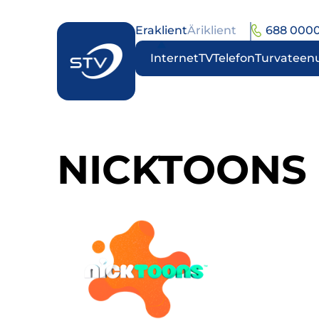
Eraklient
Äriklient
688 000
Internet
TV
Telefon
Turvateen
NICKTOONS