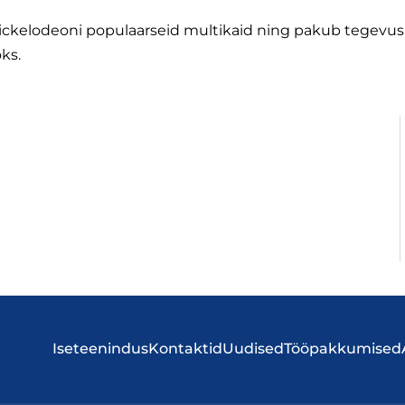
ckelodeoni populaarseid multikaid ning pakub tegevusroh
ks.
Iseteenindus
Kontaktid
Uudised
Tööpakkumised