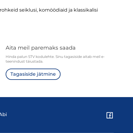
keid seiklusi, komöödiaid ja klassikalisi
Aita meil paremaks saada
Hinda palun STV kodulehte. Sinu tagasiside aitab meil e-
teenindust täiustada.
Tagasiside jätmine
Abi