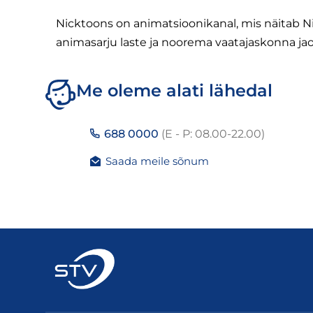
Nicktoons on animatsioonikanal, mis näitab Ni
animasarju laste ja noorema vaatajaskonna jao
Me oleme alati lähedal
688 0000
(E - P: 08.00-22.00)
Saada meile sõnum