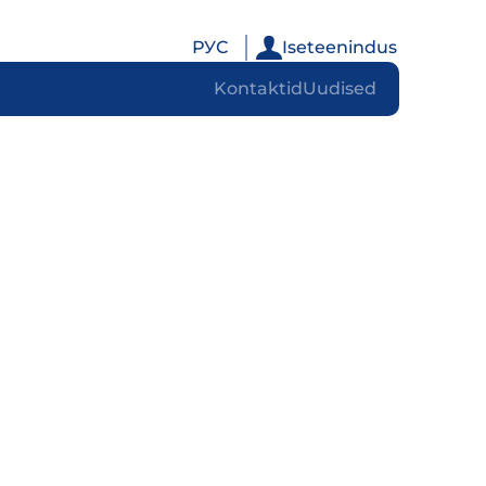
РУС
Iseteenindus
Kontaktid
Uudised