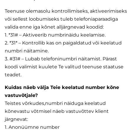
Teenuse olemasolu kontrollimiseks, aktiveerimiseks
või sellest loobumiseks tuleb telefoniaparaadiga
valida enne iga kõnet alljärgnevad koodid:
1. *31# – Aktiveerib numbrinäidu keelamise.
2. *31* – Kontrollib kas on paigaldatud või keelatud
numbri näitamine.
3. #31# – Lubab telefoninumbri näitamist. Pärast
koodi valimist kuulete Te valitud teenuse staatuse
teadet.
Kuidas näeb välja Teie keelatud number kõne
vastuvõtjale?
Teistes võrkudes,numbri näiduga keelatud
kõnevastu võtmisel näeb vastuvõttev klient
järgnevat:
1. Anonüümne number