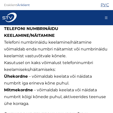
РУС
Eraklient
Äriklient
TELEFONI NUMBRINÄIDU
kontakt@stv.ee
KEELAMINE/NÄITAMINE
Iseteenindus
Telefoni numbrinäidu keelamine/näitamine
võimaldab enda numbri näitamist või numbrinäidu
keelamist vastuvõtvale kõnele.
Kasutusel on kaks võimalust telefoninumbri
Internet
keelamiseks/näitamiseks:
TV
Telefon
Ühekordne
– võimaldab keelata või näidata
Turvateenused
numbrit iga erineva kõne puhul.
Abi
Mitmekordne
– võimaldab keelata või näidata
Pood
numbrit kõigi kõnede puhul, aktiveerides teenuse
Kontaktid
ühe korraga.
Uudised