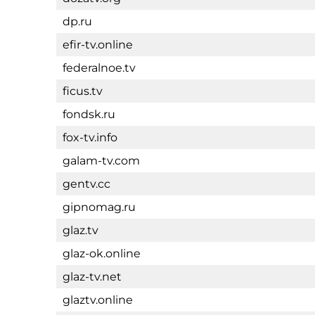
dp.ru
efir-tv.online
federalnoe.tv
ficus.tv
fondsk.ru
fox-tv.info
galam-tv.com
gentv.cc
gipnomag.ru
glaz.tv
glaz-ok.online
glaz-tv.net
glaztv.online