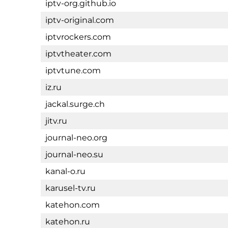
iptv-org.github.io
iptv-original.com
iptvrockers.com
iptvtheater.com
iptvtune.com
iz.ru
jackal.surge.ch
jitv.ru
journal-neo.org
journal-neo.su
kanal-o.ru
karusel-tv.ru
katehon.com
katehon.ru