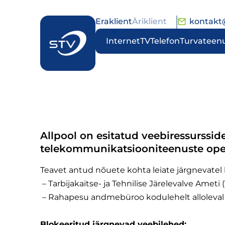
Eraklient
Äriklient
kontakt
Internet
TV
Telefon
Turvateen
Allpool on esitatud veebiressurssid
telekommunikatsiooniteenuste operaa
Teavet antud nõuete kohta leiate järgnevatel
– Tarbijakaitse- ja Tehnilise Järelevalve Ameti (
– Rahapesu andmebüroo kodulehelt alloleval l
Blokeeritud järgnevad veebilehed: