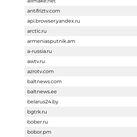
allmake.net
antifriztv.com
api.browser.yandex.ru
arctic.ru
armeniasputnik.am
a-russia.ru
awtv.ru
azrotv.com
baltnews.com
baltnews.ee
belarus24.by
bgtrk.ru
bober.ru
bobor.pm