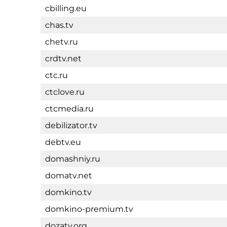
cbilling.eu
chas.tv
chetv.ru
crdtv.net
ctc.ru
ctclove.ru
ctcmedia.ru
debilizator.tv
debtv.eu
domashniy.ru
domatv.net
domkino.tv
domkino-premium.tv
dozatv.org