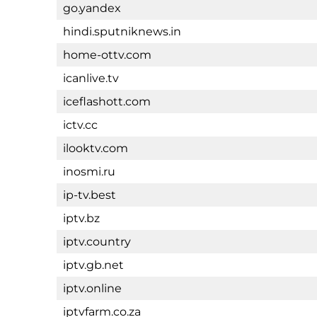
go.yandex
hindi.sputniknews.in
home-ottv.com
icanlive.tv
iceflashott.com
ictv.cc
ilooktv.com
inosmi.ru
ip-tv.best
iptv.bz
iptv.country
iptv.gb.net
iptv.online
iptvfarm.co.za