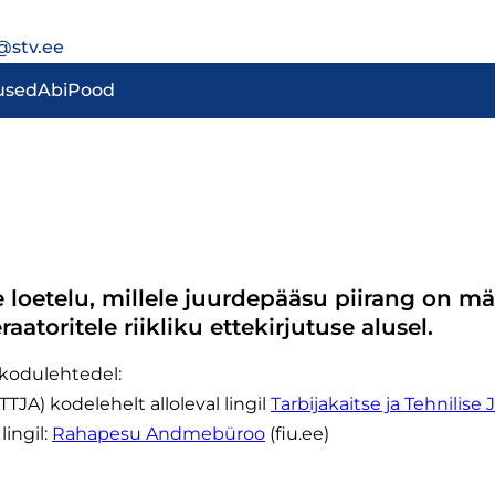
@stv.ee
used
Abi
Pood
e loetelu, millele juurdepääsu piirang on mä
toritele riikliku ettekirjutuse alusel.
 kodulehtedel:
TTJA) kodelehelt alloleval lingil
Tarbijakaitse ja Tehnilise
ingil:
Rahapesu Andmebüroo
(fiu.ee)