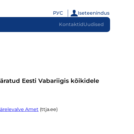
РУС
Iseteenindus
Kontaktid
Uudised
äratud Eesti Vabariigis kõikidele
 Järelevalve Amet
(ttja.ee)