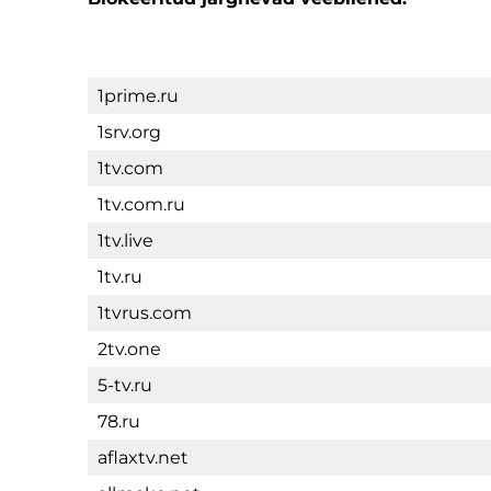
1prime.ru
1srv.org
1tv.com
1tv.com.ru
1tv.live
1tv.ru
1tvrus.com
2tv.one
5-tv.ru
78.ru
aflaxtv.net