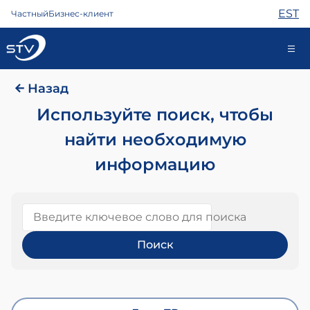
EST
Частный
Бизнес-клиент
Назад
kontakt@stv.ee
Самообслуживание
Используйте поиск, чтобы
найти необходимую
информацию
Интернет
ТВ
Телефон
Введите ключевое слово для поиска
Охрана
Помощь
Магазин
Контакты
Новости