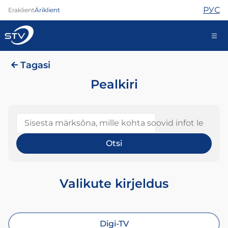
РУС
Eraklient
Äriklient
Tagasi
kontakt@stv.ee
Iseteenindus
Pealkiri
Sisesta märksõna, mille kohta soovid infot leida
Internet
TV
Telefon
Turvateenused
Abi
Valikute kirjeldus
Pood
Kontaktid
Uudised
Digi-TV