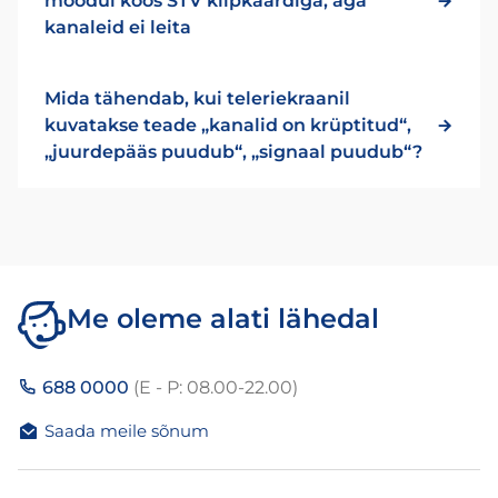
moodul koos STV kiipkaardiga, aga
kanaleid ei leita
Mida tähendab, kui teleriekraanil
kuvatakse teade „kanalid on krüptitud“,
„juurdepääs puudub“, „signaal puudub“?
Me oleme alati lähedal
688 0000
(E - P: 08.00-22.00)
Saada meile sõnum