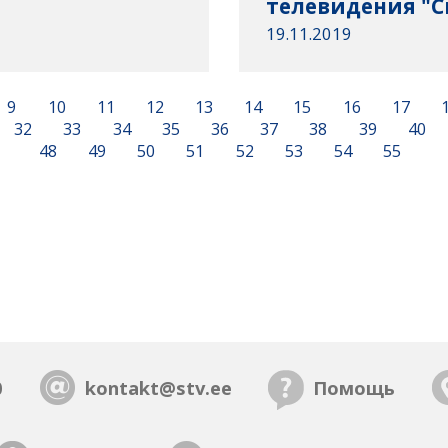
телевидения "С
19.11.2019
9
10
11
12
13
14
15
16
17
32
33
34
35
36
37
38
39
40
48
49
50
51
52
53
54
55
0
kontakt@stv.ee
Помощь