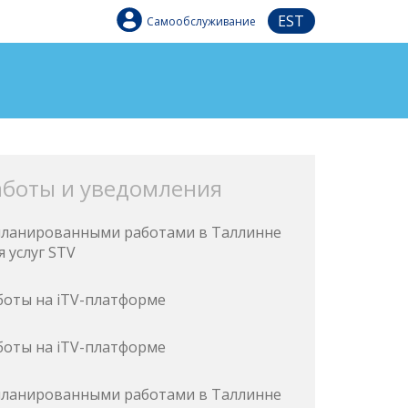
EST
Самообслуживание
аботы и уведомления
запланированными работами в Таллинне
 услуг STV
боты на iTV-платформе
боты на iTV-платформе
запланированными работами в Таллинне