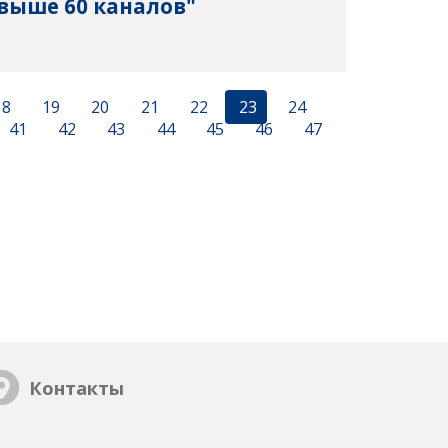
выше 60 каналов"
18
19
20
21
22
23
24
41
42
43
44
45
46
47
Контакты