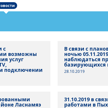
овости
и с
В связи с план
ами возможны
ночью 05.11.2019
ия услуг
наблюдаться пр
TV,
базирующихся 
м подключении
28.10.2019
нированными
31.10.2019 в св
айоне Ласнамяэ
работами в Пы