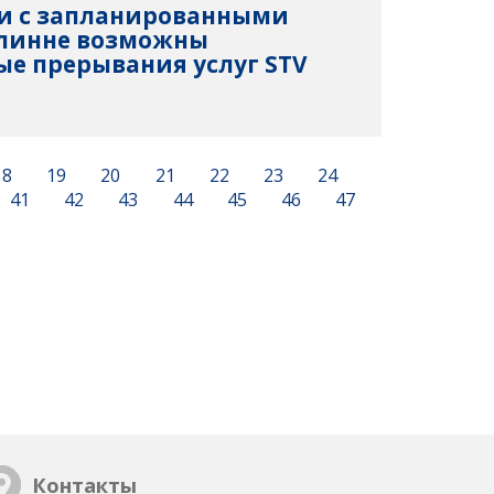
язи с запланированными
ллинне возможны
е прерывания услуг STV
18
19
20
21
22
23
24
41
42
43
44
45
46
47
Контакты