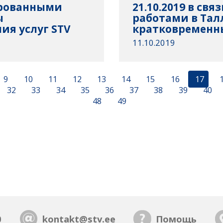
нированными
21.10.2019 в св
ы
работами в Та
ия услуг STV
кратковременны
11.10.2019
9
10
11
12
13
14
15
16
17
32
33
34
35
36
37
38
39
40
48
49
0
kontakt@stv.ee
Помощь