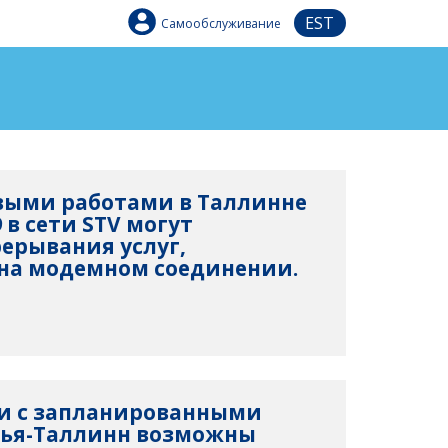
EST
Самообслуживание
овыми работами в Таллинне
 в сети STV могут
ерывания услуг,
на модемном соединении.
язи с запланированными
хья-Таллинн возможны