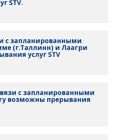
уг STV.
язи с запланированными
ме (г.Таллинн) и Лаагри
вания услуг STV
 в связи с запланированными
рту возможны прерывания