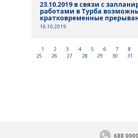
23.10.2019 в связи с запла
работами в Турба возможн
кратковременные прерыван
16.10.2019
1
2
3
4
5
6
7
8
25
26
27
28
29
30
31
688 000