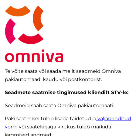
Te võite saata või saada meilt seadmeid Omniva
pakiautomaadi kaudu või postkontorist.
Seadmete saatmise tingimused kliendilt STV-le:
Seadmeid saab saata Omniva pakiautomaati.
Paki saatmisel tuleb lisada täidetud ja
väljaprinditud
vorm
või saatekirjaga kiri, kus tuleb märkida
järgmised andmed: