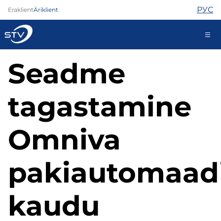
РУС
Eraklient
Äriklient
Seadme
688 0000
Iseteenindus
tagastamine
Internet
Omniva
TV
Telefon
pakiautomaad
Turvateenused
Abi
Pood
kaudu
Kontaktid
Uudised