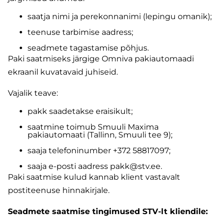
saatja nimi ja perekonnanimi (lepingu omanik);
teenuse tarbimise aadress;
seadmete tagastamise põhjus.
Paki saatmiseks järgige Omniva pakiautomaadi
ekraanil kuvatavaid juhiseid.
Vajalik teave:
pakk saadetakse eraisikult;
saatmine toimub Smuuli Maxima
pakiautomaati (Tallinn, Smuuli tee 9);
saaja telefoninumber +372 58817097;
saaja e-posti aadress pakk@stv.ee.
Paki saatmise kulud kannab klient vastavalt
postiteenuse hinnakirjale.
Seadmete saatmise tingimused STV-lt kliendile: