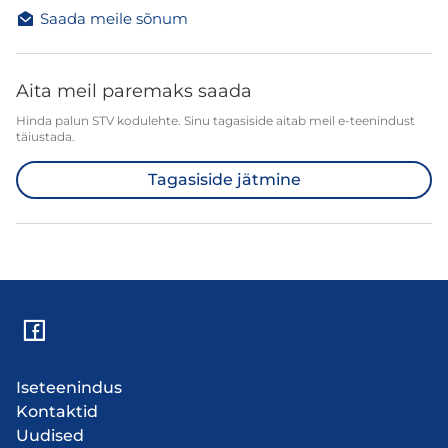
Saada meile sõnum
Aita meil paremaks saada
Hinda palun STV kodulehte. Sinu tagasiside aitab meil e-teenindust
täiustada.
Tagasiside jätmine
Iseteenindus
Kontaktid
Uudised