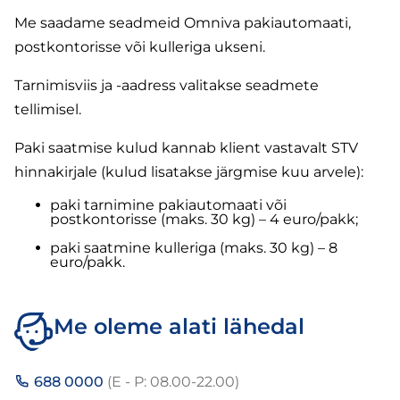
Me saadame seadmeid Omniva pakiautomaati,
postkontorisse või kulleriga ukseni.
Tarnimisviis ja -aadress valitakse seadmete
tellimisel.
Paki saatmise kulud kannab klient vastavalt STV
hinnakirjale (kulud lisatakse järgmise kuu arvele):
paki tarnimine pakiautomaati või
postkontorisse (maks. 30 kg) – 4 euro/pakk;
paki saatmine kulleriga (maks. 30 kg) – 8
euro/pakk.
Me oleme alati lähedal
688 0000
(E - P: 08.00-22.00)