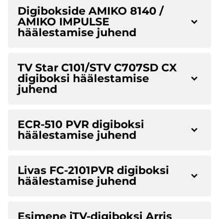
Digibokside AMIKO 8140 /
AMIKO IMPULSE
häälestamise juhend
TV Star C101/STV C707SD CX
digiboksi häälestamise
juhend
ECR-510 PVR digiboksi
häälestamise juhend
Livas FC-2101PVR digiboksi
häälestamise juhend
Esimene iTV-digiboksi Arris