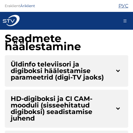
РУС
Eraklient
Äriklient
Seadmete
kontakt@stv.ee
häälestamine
Iseteenindus
Üldinfo televiisori ja
digiboksi häälestamise
Internet
parameetrid (digi-TV jaoks)
TV
Telefon
Turvateenused
HD-digiboksi ja CI CAM-
Abi
mooduli (sisseehitatud
digiboksi) seadistamise
Pood
juhend
Kontaktid
Uudised