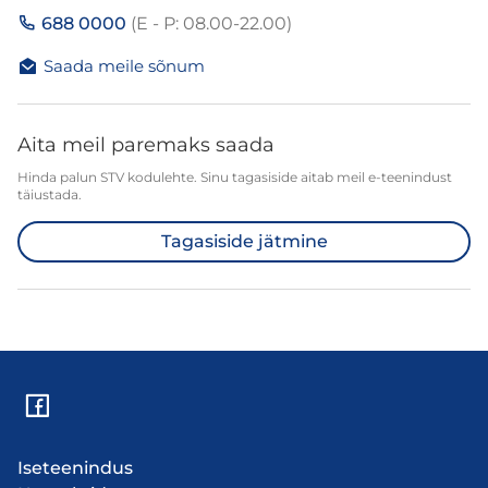
688 0000
(E - P: 08.00-22.00)
Saada meile sõnum
Aita meil paremaks saada
Hinda palun STV kodulehte. Sinu tagasiside aitab meil e-teenindust
täiustada.
Tagasiside jätmine
Iseteenindus