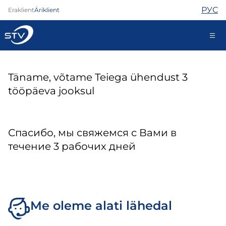
РУС
Eraklient
Äriklient
kontakt@stv.ee
Täname, võtame Teiega ühendust 3
Iseteenindus
tööpäeva jooksul
Internet
Спасибо, мы свяжемся с Вами в
TV
течение 3 рабочих дней
Telefon
Turvateenused
Abi
Pood
Kontaktid
Me oleme alati lähedal
Uudised