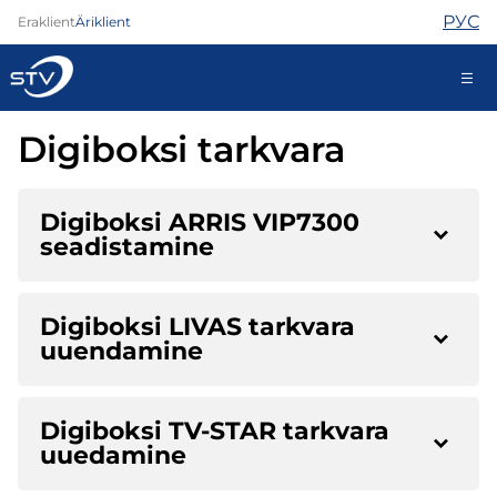
РУС
Eraklient
Äriklient
Digiboksi tarkvara
688 0000
Iseteenindus
Digiboksi ARRIS VIP7300
seadistamine
Internet
TV
Digiboksi LIVAS tarkvara
Telefon
uuendamine
Turvateenused
Abi
Pood
Digiboksi TV-STAR tarkvara
Kontaktid
uuedamine
Uudised