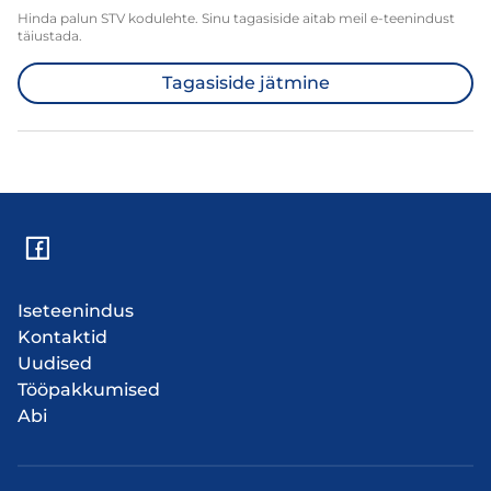
Hinda palun STV kodulehte. Sinu tagasiside aitab meil e-teenindust
täiustada.
Tagasiside jätmine
Iseteenindus
Kontaktid
Uudised
Tööpakkumised
Abi