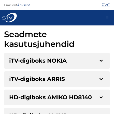
РУС
Eraklient
Äriklient
Seadmete
kontakt@stv.ee
Iseteenindus
kasutusjuhendid
iTV-digiboks NOKIA
Internet
TV
Telefon
iTV-digiboks ARRIS
Turvateenused
Abi
Pood
HD-digiboks AMIKO HD8140
Kontaktid
Uudised