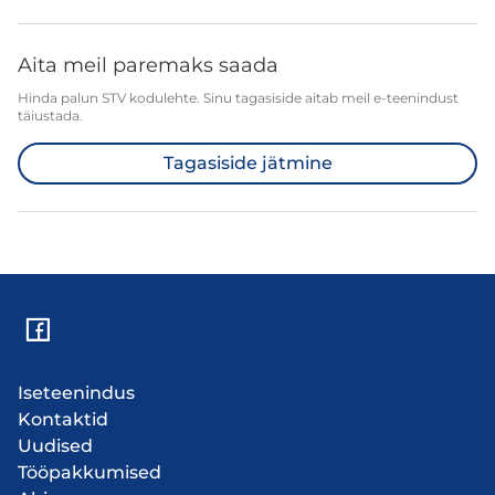
Aita meil paremaks saada
Hinda palun STV kodulehte. Sinu tagasiside aitab meil e-teenindust
täiustada.
Tagasiside jätmine
Iseteenindus
Kontaktid
Uudised
Tööpakkumised