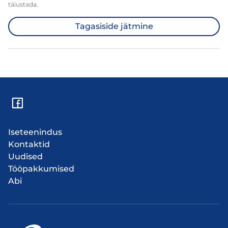
täiustada.
Tagasiside jätmine
Iseteenindus
Kontaktid
Uudised
Tööpakkumised
Abi