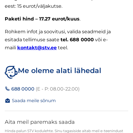
eest: 15 eurot/väljakutse.
Paketi hind – 17.27 eurot/kuus
.
Rohkem infot ja soovitusi, valida seadmeid ja
esitada tellimuse saate
tel. 688 0000
või e-
maili
kontakt@stv.ee
teel.
Me oleme alati lähedal
688 0000
(E - P: 08.00-22.00)
Saada meile sõnum
Aita meil paremaks saada
Hinda palun STV kodulehte. Sinu tagasiside aitab meil e-teenindust