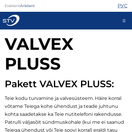
РУС
Eraklient
Äriklient
VALVEX
kontakt@stv.ee
Iseteenindus
PLUSS
Internet
Pakett VALVEX PLUSS:
TV
Telefon
Turvateenused
Teie kodu turvamine ja valvesüsteem. Häire korral
Abi
võtame Teiega kohe ühendust ja teade juhtunu
Pood
kohta saadetakse ka Teie nutitelefoni rakendusse.
Kontaktid
Patrulli väljasõit sündmuskohale (kui me ei saanud
Uudised
Teiega ühendust või Teie soovi korral) eraldi tasu