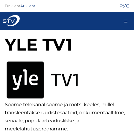
РУС
Eraklient
Äriklient
YLE TV1
688 0000
Iseteenindus
Internet
TV
Telefon
Turvateenused
Soome telekanal soome ja rootsi keeles, millel
Abi
Pood
transleeritakse uudistesaateid, dokumentaalfilme,
Kontaktid
seriaale, populaarteaduslikke ja
Uudised
meelelahutusprogramme.