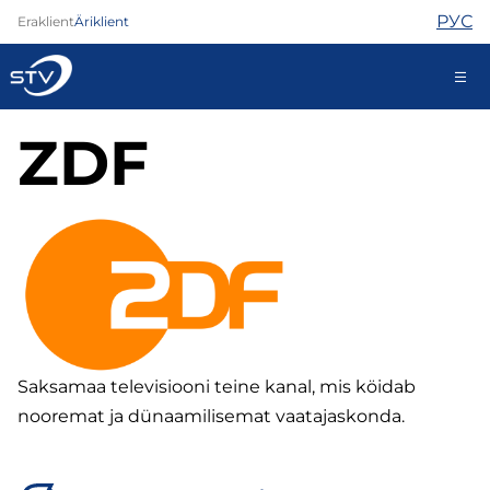
РУС
Eraklient
Äriklient
ZDF
kontakt@stv.ee
Iseteenindus
Internet
TV
Telefon
Turvateenused
Abi
Saksamaa televisiooni teine kanal, mis köidab
Pood
nooremat ja dünaamilisemat vaatajaskonda.
Kontaktid
Uudised