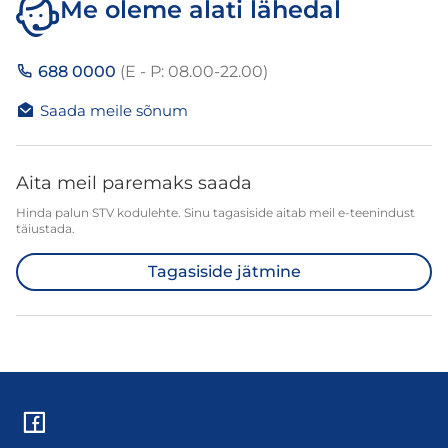
Me oleme alati lähedal
688 0000
(E - P: 08.00-22.00)
Saada meile sõnum
Aita meil paremaks saada
Hinda palun STV kodulehte. Sinu tagasiside aitab meil e-teenindust
täiustada.
Tagasiside jätmine