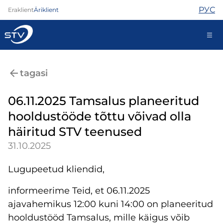
РУС
Eraklient
Äriklient
688 0000
tagasi
Iseteenindus
06.11.2025 Tamsalus planeeritud
hooldustööde tõttu võivad olla
Internet
häiritud STV teenused
TV
31.10.2025
Telefon
Turvateenused
Lugupeetud kliendid,
Abi
Pood
informeerime Teid, et 06.11.2025
Kontaktid
ajavahemikus 12:00 kuni 14:00 on planeeritud
Uudised
hooldustööd Tamsalus, mille käigus võib