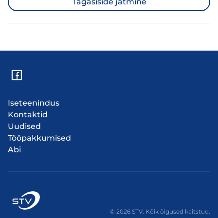
Tagasiside jätmine
Iseteenindus
Kontaktid
Uudised
Tööpakkumised
Abi
© 2026 STV. Kõik õigused kaitstud.