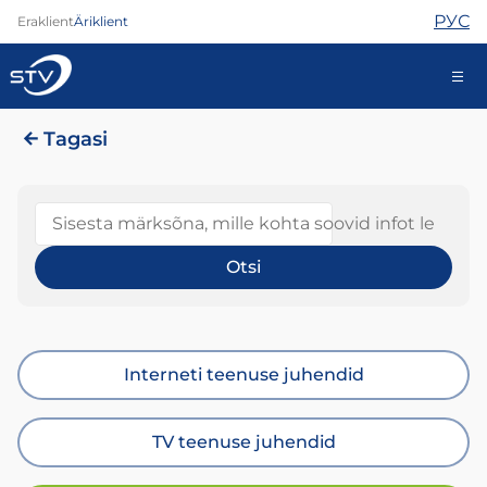
РУС
Eraklient
Äriklient
Tagasi
688 0000
Iseteenindus
Sisesta märksõna, mille kohta soovid infot leida
Internet
TV
Telefon
Turvateenused
Interneti teenuse juhendid
Abi
Pood
Kontaktid
TV teenuse juhendid
Uudised