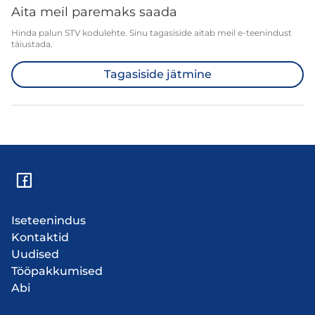
Aita meil paremaks saada
Hinda palun STV kodulehte. Sinu tagasiside aitab meil e-teenindust
täiustada.
Tagasiside jätmine
Iseteenindus
Kontaktid
Uudised
Tööpakkumised
Abi