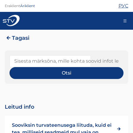
РУС
Eraklient
Äriklient
Tagasi
688 0000
Iseteenindus
Sisesta märksõna, mille kohta soovid infot leida
Internet
TV
Telefon
Turvateenused
Abi
Leitud info
Pood
Kontaktid
Sooviksin turvateenusega liituda, kuid ei
Uudised
tea, milliseid seadmeid mul vaja on.