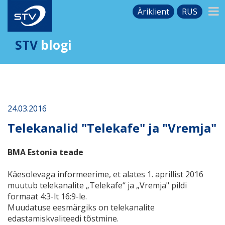
Äriklient
RUS
STV
blogi
24.03.2016
Telekanalid "Telekafe" ja "Vremja"
BMA Estonia teade
Käesolevaga informeerime, et alates 1. aprillist 2016
muutub telekanalite „Telekafe“ ja „Vremja" pildi
formaat 4:3-lt 16:9-le.
Muudatuse eesmärgiks on telekanalite
edastamiskvaliteedi tõstmine.