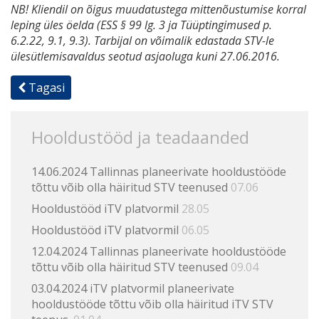
NB! Kliendil on õigus muudatustega mittenõustumise korral
leping üles öelda (ESS § 99 lg. 3 ja Tüüptingimused p.
6.2.22, 9.1, 9.3). Tarbijal on võimalik edastada STV-le
ülesütlemisavaldus seotud asjaoluga kuni 27.06.2016.
Tagasi
Hooldustööd ja teadaanded
14.06.2024 Tallinnas planeerivate hooldustööde
tõttu võib olla häiritud STV teenused
07.06
Hooldustööd iTV platvormil
28.05
Hooldustööd iTV platvormil
06.05
12.04.2024 Tallinnas planeerivate hooldustööde
tõttu võib olla häiritud STV teenused
09.04
03.04.2024 iTV platvormil planeerivate
hooldustööde tõttu võib olla häiritud iTV STV