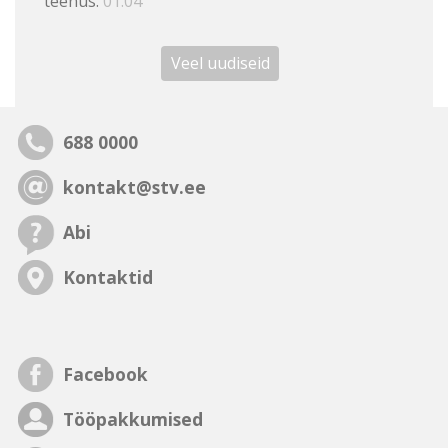
teenus.
01.04
Veel uudiseid
688 0000
kontakt@stv.ee
Abi
Kontaktid
Facebook
Tööpakkumised