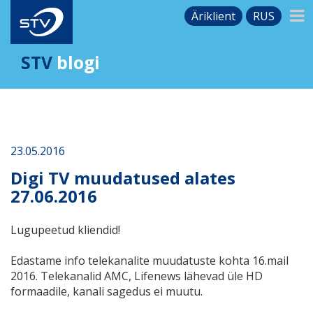
Äriklient
RUS
STV
blogi
23.05.2016
Digi TV muudatused alates
27.06.2016
Lugupeetud kliendid!
Edastame info telekanalite muudatuste kohta 16.mail
2016. Telekanalid AMC, Lifenews lähevad üle HD
formaadile, kanali sagedus ei muutu.