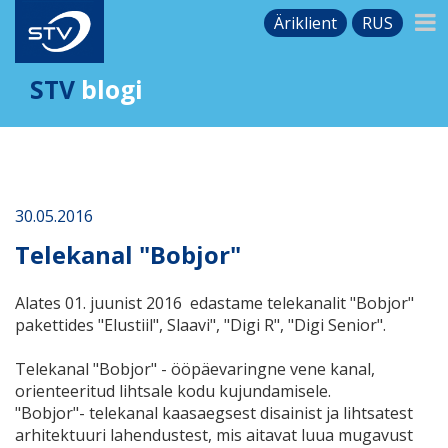
Äriklient
RUS
STV
blogi
30.05.2016
Telekanal "Bobjor"
Alates 01. juunist 2016 edastame telekanalit "Bobjor"
pakettides "Elustiil", Slaavi", "Digi R", "Digi Senior".
Telekanal "Bobjor" - ööpäevaringne vene kanal,
orienteeritud lihtsale kodu kujundamisele.
"Bobjor"- telekanal kaasaegsest disainist ja lihtsatest
arhitektuuri lahendustest, mis aitavat luua mugavust