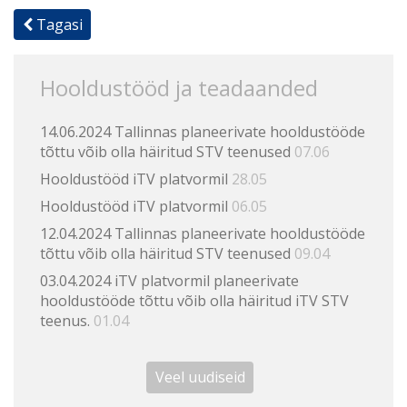
Tagasi
Hooldustööd ja teadaanded
14.06.2024 Tallinnas planeerivate hooldustööde
tõttu võib olla häiritud STV teenused
07.06
Hooldustööd iTV platvormil
28.05
Hooldustööd iTV platvormil
06.05
12.04.2024 Tallinnas planeerivate hooldustööde
tõttu võib olla häiritud STV teenused
09.04
03.04.2024 iTV platvormil planeerivate
hooldustööde tõttu võib olla häiritud iTV STV
teenus.
01.04
Veel uudiseid