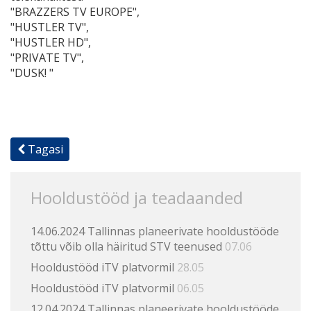
"BRAZZERS TV EUROPE",
"HUSTLER TV",
"HUSTLER HD",
"PRIVATE TV",
"DUSK! "
Tagasi
Hooldustööd ja teadaanded
14.06.2024 Tallinnas planeerivate hooldustööde
tõttu võib olla häiritud STV teenused
07.06
Hooldustööd iTV platvormil
28.05
Hooldustööd iTV platvormil
06.05
12.04.2024 Tallinnas planeerivate hooldustööde