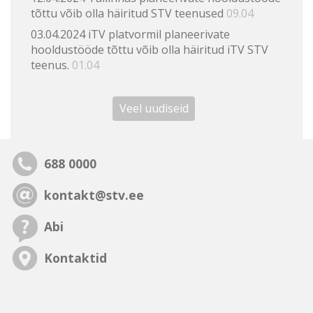
tõttu võib olla häiritud STV teenused
09.04
03.04.2024 iTV platvormil planeerivate
hooldustööde tõttu võib olla häiritud iTV STV
teenus.
01.04
Veel uudiseid
688 0000
kontakt@stv.ee
Abi
Kontaktid