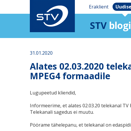
Eraklient
Uudis
STV
blogi
31.01.2020
Alates 02.03.2020 telek
MPEG4 formaadile
Lugupeetud kliendid,
Informeerime, et alates 02.03.20 telekanal T
Telekanali sagedus ei muutu.
Pöörame tähelepanu, et telekanal on edaspid