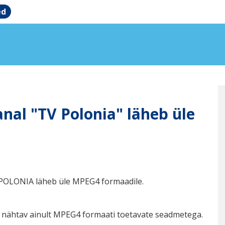
ed
anal "TV Polonia" läheb üle
V POLONIA läheb üle MPEG4 formaadile.
i nähtav ainult MPEG4 formaati toetavate seadmetega.