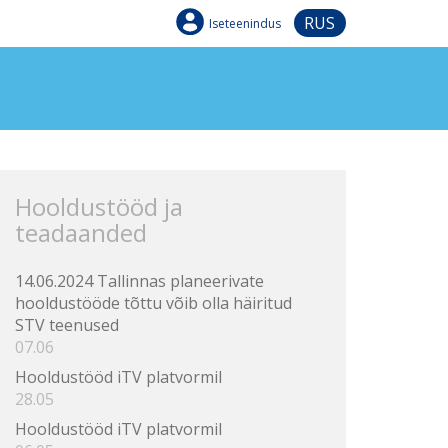
RUS
Iseteenindus
Hooldustööd ja
teadaanded
14.06.2024 Tallinnas planeerivate
hooldustööde tõttu võib olla häiritud
STV teenused
07.06
Hooldustööd iTV platvormil
28.05
Hooldustööd iTV platvormil