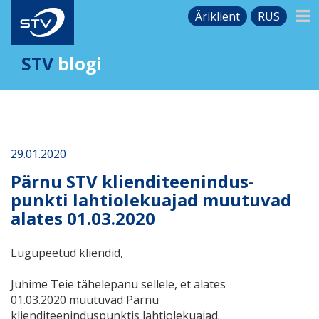
Äriklient
RUS
STV
blogi
29.01.2020
Pärnu STV klienditeenindus-
punkti lahtiolekuajad muutuvad
alates 01.03.2020
Lugupeetud kliendid,
Juhime Teie tähelepanu sellele, et alates
01.03.2020
muutuvad Pärnu
klienditeeninduspunktis lahtiolekuajad.