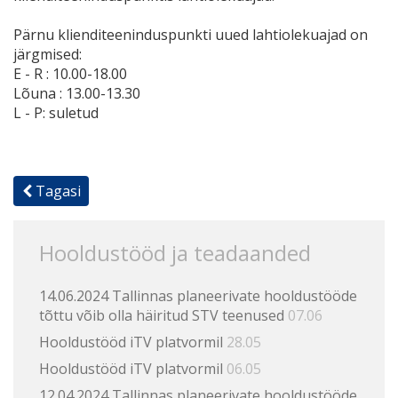
Pärnu klienditeeninduspunkti uued lahtiolekuajad on
järgmised:
E - R : 10.00-18.00
Lõuna : 13.00-13.30
L - P: suletud
Tagasi
Hooldustööd ja teadaanded
14.06.2024 Tallinnas planeerivate hooldustööde
tõttu võib olla häiritud STV teenused
07.06
Hooldustööd iTV platvormil
28.05
Hooldustööd iTV platvormil
06.05
12.04.2024 Tallinnas planeerivate hooldustööde