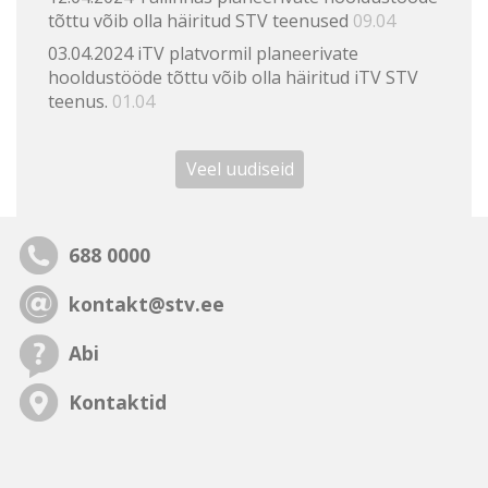
tõttu võib olla häiritud STV teenused
09.04
03.04.2024 iTV platvormil planeerivate
hooldustööde tõttu võib olla häiritud iTV STV
teenus.
01.04
Veel uudiseid
688 0000
kontakt@stv.ee
Abi
Kontaktid