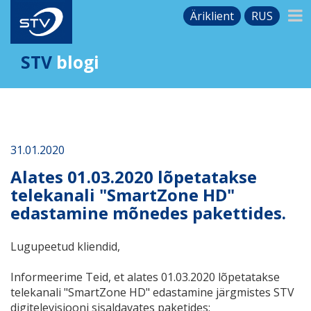
Äriklient
RUS
STV
blogi
31.01.2020
Alates 01.03.2020 lõpetatakse
telekanali "SmartZone HD"
edastamine mõnedes pakettides.
Lugupeetud kliendid,
Informeerime Teid, et alates 01.03.2020 lõpetatakse
telekanali "
SmartZone HD
" edastamine järgmistes STV
digitelevisiooni sisaldavates paketides: