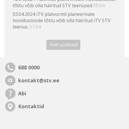
tõttu võib olla häiritud STV teenused
09.04
03.04.2024 iTV platvormil planeerivate
hooldustööde tõttu võib olla häiritud iTV STV
teenus.
01.04
Veel uudiseid
688 0000
kontakt@stv.ee
Abi
Kontaktid