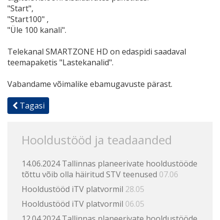
"Start",
"Start100" ,
"Üle 100 kanali".
Telekanal SMARTZONE HD on edaspidi saadaval
teemapaketis "Lastekanalid".
Vabandame võimalike ebamugavuste pärast.
Tagasi
Hooldustööd ja teadaanded
14.06.2024 Tallinnas planeerivate hooldustööde
tõttu võib olla häiritud STV teenused
07.06
Hooldustööd iTV platvormil
28.05
Hooldustööd iTV platvormil
06.05
12.04.2024 Tallinnas planeerivate hooldustööde