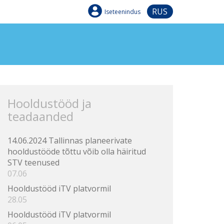
RUS
Iseteenindus
Hooldustööd ja
teadaanded
14.06.2024 Tallinnas planeerivate
hooldustööde tõttu võib olla häiritud
STV teenused
07.06
Hooldustööd iTV platvormil
28.05
Hooldustööd iTV platvormil