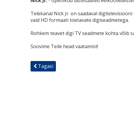
Nick Jr.
- õpetlikud lastesaated eelkooliealistel
Telekanal Nick Jr. on saadaval digitelevisioon
vaid HD formaati toetavate digiseadmetega.
Rohkem teavet digi TV seadmete kohta võib 
Soovime Teile head vaatamist!
Tagasi