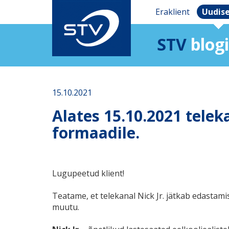
Eraklient
Uudis
STV
blogi
15.10.2021
Alates 15.10.2021 telek
formaadile.
Lugupeetud klient!
Teatame, et telekanal Nick Jr. jätkab edastami
muutu.