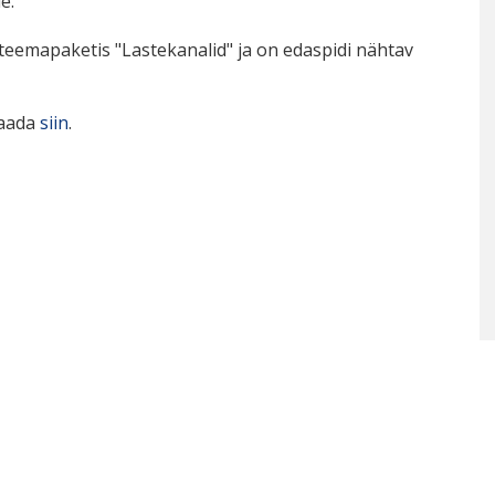
e.
i teemapaketis "Lastekanalid" ja on edaspidi nähtav
saada
siin
.