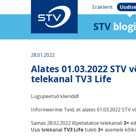
Eraklient
Uudis
STV
blogi
28.01.2022
Alates 01.03.2022 STV 
telekanal TV3 Life
Lugupeetud kliendid!
Informeerime Teid, et alates 01.03.2022 STV v
Samas 28.02.2022 lõpetatakse telekanali
3+
ed
Uus telekanal
TV3 Life
tuleb
3+
asemele kõikid