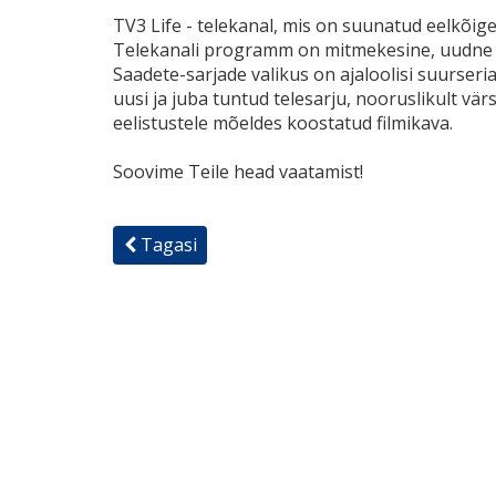
TV3 Life - telekanal, mis on suunatud eelkõige
Telekanali programm on mitmekesine, uudne ja
Saadete-sarjade valikus on ajaloolisi suurseria
uusi ja juba tuntud telesarju, nooruslikult vär
eelistustele mõeldes koostatud filmikava.
Soovime Teile head vaatamist!
Tagasi