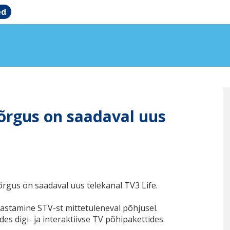
ed
võrgus on saadaval uus
õrgus on saadaval uus telekanal TV3 Life.
astamine STV-st mittetuleneval põhjusel.
es digi- ja interaktiivse TV põhipakettides.