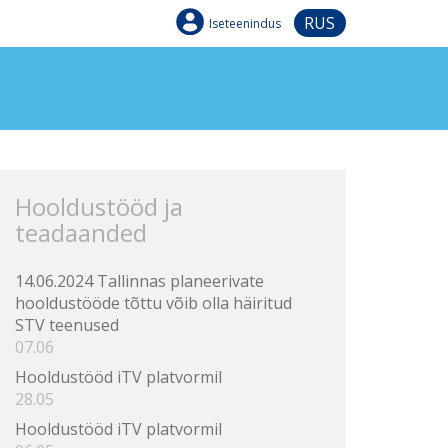
RUS
Iseteenindus
Hooldustööd ja
teadaanded
14.06.2024 Tallinnas planeerivate
hooldustööde tõttu võib olla häiritud
STV teenused
07.06
Hooldustööd iTV platvormil
28.05
Hooldustööd iTV platvormil