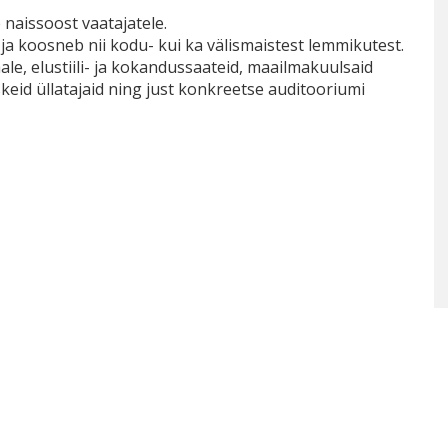
 naissoost vaatajatele.
 koosneb nii kodu- kui ka välismaistest lemmikutest.
ale, elustiili- ja kokandussaateid, maailmakuulsaid
skeid üllatajaid ning just konkreetse auditooriumi