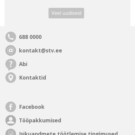
Veel uudiseid
688 0000
kontakt@stv.ee
Abi
Kontaktid
Facebook
Tööpakkumised
Isikuandmete töötlemise tingimused