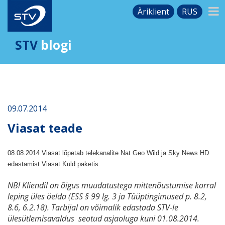
Äriklient
RUS
STV
blogi
09.07.2014
Viasat teade
08.08.2014 Viasat lõpetab telekanalite Nat Geo Wild ja Sky News HD
edastamist Viasat Kuld paketis.
NB! Kliendil on õigus muudatustega mittenõustumise korral
leping üles öelda (ESS § 99 lg. 3 ja Tüüptingimused p. 8.2,
8.6, 6.2.18). Tarbijal on võimalik edastada STV-le
ülesütlemisavaldus seotud asjaoluga kuni 01.08.2014.