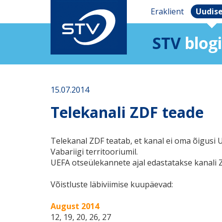
Eraklient
Uudis
STV
blogi
15.07.2014
Telekanali ZDF teade
Telekanal ZDF teatab, et kanal ei oma õigusi U
Vabariigi territooriumil.
UEFA otseülekannete ajal edastatakse kanali 
Võistluste läbiviimise kuupäevad:
August 2014
12, 19, 20, 26, 27