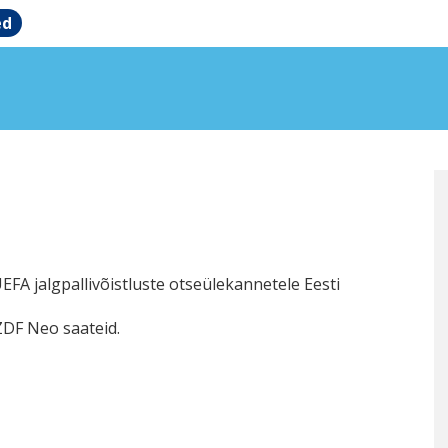
ed
EFA jalgpallivõistluste otseülekannetele Eesti
ZDF Neo saateid.