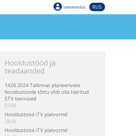
RUS
Iseteenindus
Hooldustööd ja
teadaanded
14.06.2024 Tallinnas planeerivate
hooldustööde tõttu võib olla häiritud
STV teenused
07.06
Hooldustööd iTV platvormil
28.05
Hooldustööd iTV platvormil