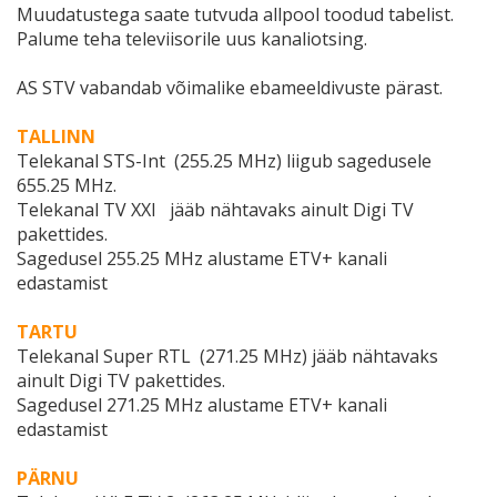
Muudatustega saate tutvuda allpool toodud tabelist.
Palume teha televiisorile uus kanaliotsing.
AS STV vabandab võimalike ebameeldivuste pärast.
TALLINN
Telekanal STS-Int (255.25 MHz) liigub sagedusele
655.25 MHz.
Telekanal TV XXI jääb nähtavaks ainult Digi TV
pakettides.
Sagedusel 255.25 MHz alustame ETV+ kanali
edastamist
TARTU
Telekanal Super RTL (271.25 MHz) jääb nähtavaks
ainult Digi TV pakettides.
Sagedusel 271.25 MHz alustame ETV+ kanali
edastamist
PÄRNU