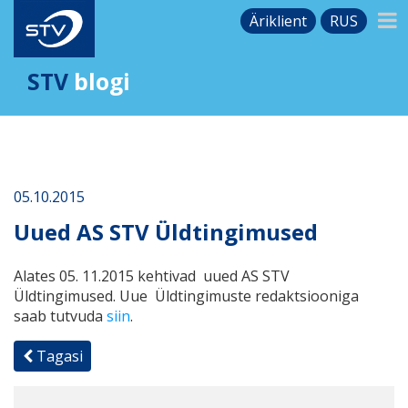
Äriklient
RUS
STV
blogi
05.10.2015
Uued AS STV Üldtingimused
Alates 05. 11.2015 kehtivad uued AS STV
Üldtingimused. Uue Üldtingimuste redaktsiooniga
saab tutvuda
siin
.
Tagasi