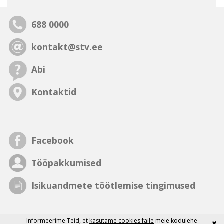
688 0000
kontakt@stv.ee
Abi
Kontaktid
Facebook
Tööpakkumised
Isikuandmete töötlemise tingimused
Informeerime Teid, et
kasutame cookies faile
meie kodulehe