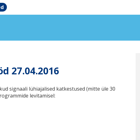
ed
öd 27.04.2016
d signaali lühiajalised katkestused (mitte üle 30
programmide levitamisel: