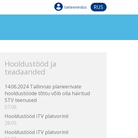
RUS
Iseteenindus
Hooldustööd ja
teadaanded
14.06.2024 Tallinnas planeerivate
hooldustööde tõttu võib olla häiritud
STV teenused
07.06
Hooldustööd iTV platvormil
28.05
Hooldustööd iTV platvormil