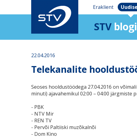
Eraklient
Uudis
STV
blogi
22.04.2016
Telekanalite hooldustö
Seoses hooldustöödega 27.04.2016 on võimaliku
minuti) ajavahemikul 02:00 – 04:00 järgmiste 
- PBK
- NTV Mir
- REN TV
- Pervõi Paltiiski muzõkalnõi
- Dom Kino