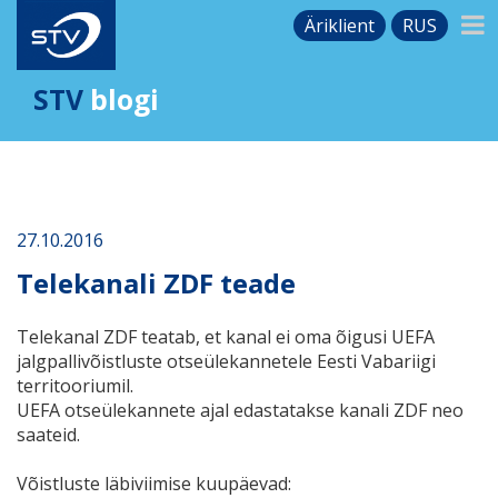
Äriklient
RUS
STV
blogi
27.10.2016
Telekanali ZDF teade
Telekanal ZDF teatab, et kanal ei oma õigusi UEFA
jalgpallivõistluste otseülekannetele Eesti Vabariigi
territooriumil.
UEFA otseülekannete ajal edastatakse kanali ZDF neo
saateid.
Võistluste läbiviimise kuupäevad: