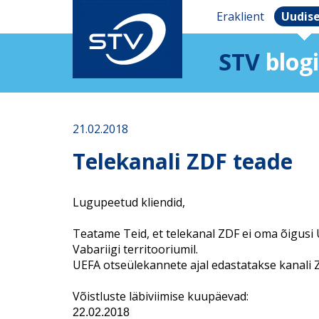
Eraklient
Uudis
STV
blogi
21.02.2018
Telekanali ZDF teade
Lugupeetud kliendid,
Teatame Teid, et telekanal ZDF ei oma õigusi U
Vabariigi territooriumil.
UEFA otseülekannete ajal edastatakse kanali 
Võistluste läbiviimise kuupäevad:
22.02.2018