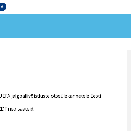
ed
EFA jalgpallivõistluste otseülekannetele Eesti
ZDF neo saateid.