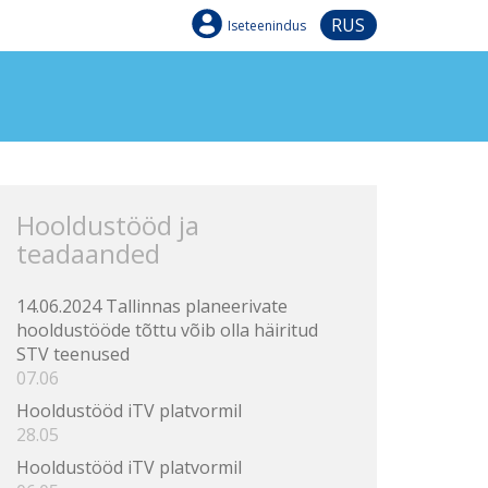
RUS
Iseteenindus
Hooldustööd ja
teadaanded
14.06.2024 Tallinnas planeerivate
hooldustööde tõttu võib olla häiritud
STV teenused
07.06
Hooldustööd iTV platvormil
28.05
Hooldustööd iTV platvormil