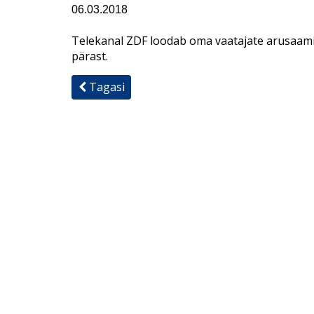
06.03.2018
Тelekanal ZDF loodab oma vaatajate arusaami
pärast.
Tagasi