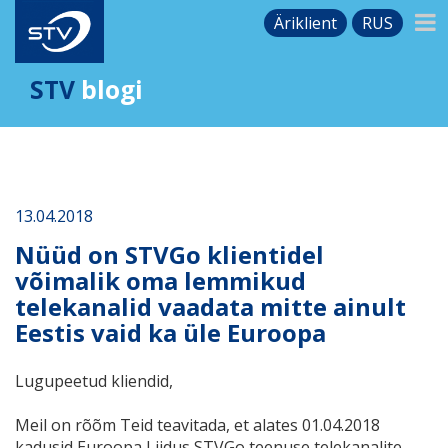
Äriklient
RUS
STV
blogi
13.04.2018
Nüüd on STVGo klientidel
võimalik oma lemmikud
telekanalid vaadata mitte ainult
Eestis vaid ka üle Euroopa
Lugupeetud kliendid,
Meil on rõõm Teid teavitada, et alates 01.04.2018
kadusid Euroopa Liidus STVGo teenuse telekanalite