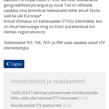
geograafilised piirangud ja nüüd Teil on võimalik
vaadata oma lemmikud telekanalid mitte ainult Eestis
vaid ka üle Euroopa*
Antud võimalus on kättesaadav STVGo klientidele, kes
on liitud teenusega ning on Eesti püsielanikud (on
olemas registratsioon)
Telekanaleid TV3, TV6, TV3+ ja PBK saab vaadata ainult STV
internetivõrgus
Tagasi
Hooldustööd ja teadaanded
14.06.2024 Tallinnas planeerivate hooldustööde
tõttu võib olla häiritud STV teenused
07.06
Hooldustööd iTV platvormil
28.05